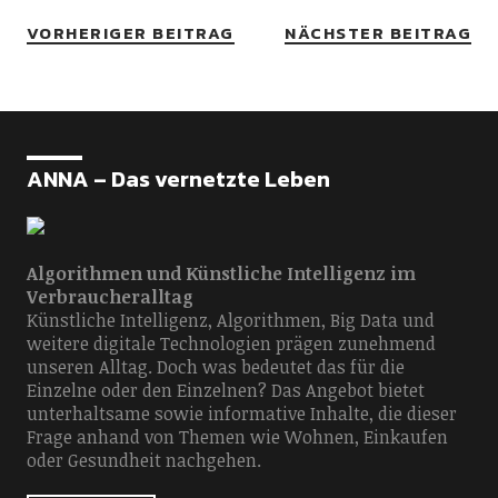
VORHERIGER BEITRAG
NÄCHSTER BEITRAG
ANNA – Das vernetzte Leben
Algorithmen und Künstliche Intelligenz im
Verbraucheralltag
Künstliche Intelligenz, Algorithmen, Big Data und
weitere digitale Technologien prägen zunehmend
unseren Alltag. Doch was bedeutet das für die
Einzelne oder den Einzelnen? Das Angebot bietet
unterhaltsame sowie informative Inhalte, die dieser
Frage anhand von Themen wie Wohnen, Einkaufen
oder Gesundheit nachgehen.